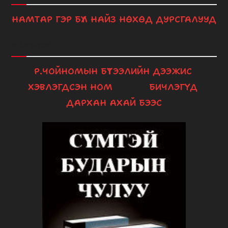
НАМТАР
ГЭР БҮЛ
НАЙЗ НӨХӨД
ДУРСГАЛУУД
ХОЛБООС
Р.ЧОЙНОМЫН БҮТЭЭЛИЙН ДЭЭЖИС
ХЭВЛЭГДСЭН НОМ
БИЧЛЭГҮҮД
ДАРХАН АХАЙ БЭЭС