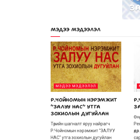
Р АЙ.ТӨМӨР-
НААДМЫН
З
ОЧИР ТОДРОВ
ШҮЛЭГ-11
МЭДЭЭ МЭДЭЭЛЭЛ
МЭДЭЭ МЭДЭЭЛЭЛ
Р.ЧОЙНОМЫН НЭРЭМЖИТ
Р.
“ЗАЛУУ НАС” УТГА
З
ЗОХИОЛЫН ДУГУЙЛАН
Өнө
Төрийн шагналт яруу найрагч
Ре
Р.Чойномын нэрэмжит "ЗАЛУУ
өдө
НАС" утга зохиолын дугуйлан
са