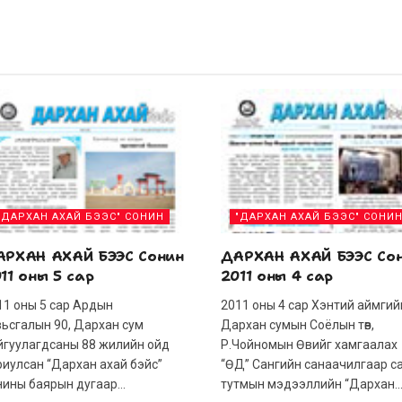
"ДАРХАН АХАЙ БЭЭС" СОНИН
"ДАРХАН АХАЙ БЭЭС" СОНИ
АРХАН АХАЙ БЭЭС Сонин
ДАРХАН АХАЙ БЭЭС Со
11 оны 5 сар
2011 оны 4 сар
11 оны 5 сар Ардын
2011 оны 4 сар Хэнтий аймгий
вьсгалын 90, Дархан сум
Дархан сумын Соёлын төв,
йгуулагдсаны 88 жилийн ойд
Р.Чойномын Өвийг хамгаалах
риулсан “Дархан ахай бэйс”
“ӨД” Сангийн санаачилгаар с
нины баярын дугаар...
тутмын мэдээллийн “Дархан..