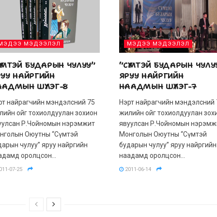
МЭДЭЭ МЭДЭЭЛЭЛ
МЭДЭЭ МЭДЭЭЛЭЛ
ҮМТЭЙ БУДАРЫН ЧУЛУУ”
“СҮМТЭЙ БУДАРЫН ЧУЛУ
РУУ НАЙРГИЙН
ЯРУУ НАЙРГИЙН
ААДМЫН ШҮЛЭГ-8
НААДМЫН ШҮЛЭГ-7
рт найрагчийн мэндэлсний 75
Нэрт найрагчийн мэндэлсний 
лийн ойг тохиолдуулан зохион
жилийн ойг тохиолдуулан зох
уулсан Р.Чойномын нэрэмжит
явуулсан Р.Чойномын нэрэмж
нголын Оюутны “Сүмтэй
Монголын Оюутны “Сүмтэй
дарын чулуу” яруу найргийн
бударын чулуу” яруу найргийн
адамд оролцсон...
наадамд оролцсон...
011-07-25
2011-06-14