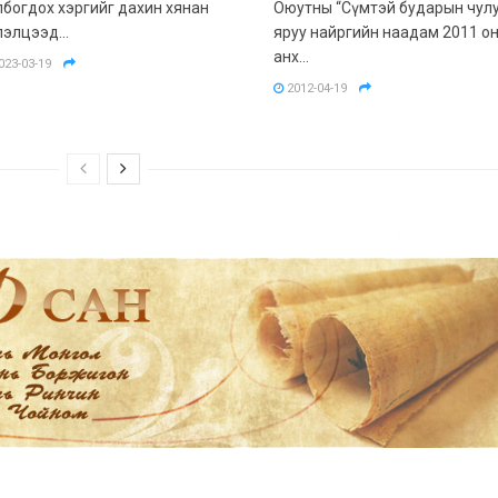
лбогдох хэргийг дахин хянан
Оюутны “Сүмтэй бударын чулу
лэлцээд...
яруу найргийн наадам 2011 о
анх...
023-03-19
2012-04-19