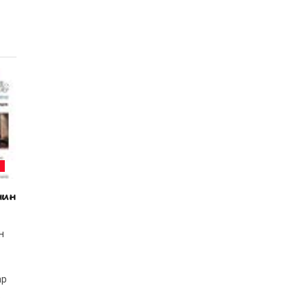
Н
нин
н
ар
.