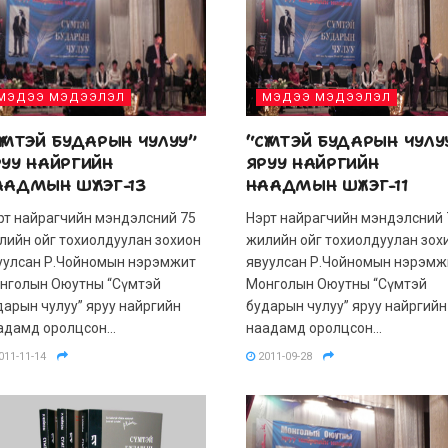
МЭДЭЭ МЭДЭЭЛЭЛ
МЭДЭЭ МЭДЭЭЛЭЛ
ҮМТЭЙ БУДАРЫН ЧУЛУУ”
“СҮМТЭЙ БУДАРЫН ЧУЛУ
РУУ НАЙРГИЙН
ЯРУУ НАЙРГИЙН
ААДМЫН ШҮЛЭГ-13
НААДМЫН ШҮЛЭГ-11
рт найрагчийн мэндэлсний 75
Нэрт найрагчийн мэндэлсний 
лийн ойг тохиолдуулан зохион
жилийн ойг тохиолдуулан зох
уулсан Р.Чойномын нэрэмжит
явуулсан Р.Чойномын нэрэмж
нголын Оюутны “Сүмтэй
Монголын Оюутны “Сүмтэй
дарын чулуу” яруу найргийн
бударын чулуу” яруу найргийн
адамд оролцсон...
наадамд оролцсон...
011-11-14
2011-09-28