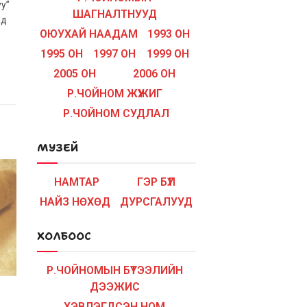
у”
ШАГНАЛТНУУД
нд
ОЮУХАЙ НААДАМ
1993 ОН
1995 ОН
1997 ОН
1999 ОН
2005 ОН
2006 ОН
Р.ЧОЙНОМ ЖҮЖИГ
Р.ЧОЙНОМ СУДЛАЛ
МУЗЕЙ
НАМТАР
ГЭР БҮЛ
НАЙЗ НӨХӨД
ДУРСГАЛУУД
ХОЛБООС
Р.ЧОЙНОМЫН БҮТЭЭЛИЙН
ДЭЭЖИС
ХЭВЛЭГДСЭН НОМ