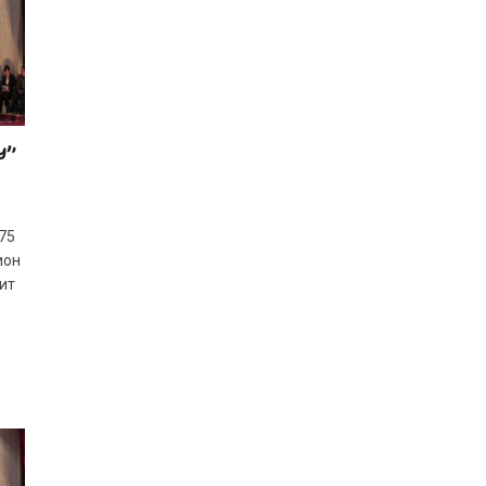
У”
75
ион
ит