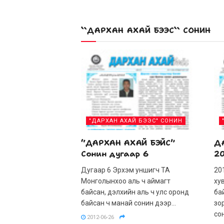
``ДАРХАН АХАЙ БЭЭС`` СОНИН
"ДАРХАН АХАЙ БЭЭС" СОНИН
“ДАРХАН АХАЙ БЭЙС”
Д
Сонин дугаар 6
20
Дугаар 6 Эрхэм уншигч ТА
20
Монголынхоо аль ч аймагт
ху
байсан, дэлхийн аль ч улс оронд
ба
байсан ч манай сонин дээр...
зо
со
2012-06-26