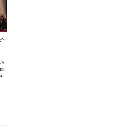
У”
75
ион
ит