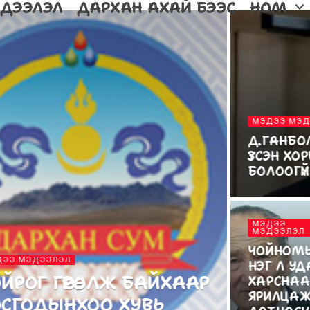
ДЭЭЛЭЛ
ДАРХАН АХАЙ БЭЭС
НОМ
МЭДЭЭ МЭД
Д.ГАНБО
ҮЗСЭН ХО
БОЛООГҮЙ
МЭДЭЭ
МЭДЭЭЛЭЛ
ЧОЙНОМЫ
ДЭЭ МЭДЭЭЛЭЛ
НЭГ Л УДА
ЙРОГ ГӨРӨӨЛЖ БАЙХААР
ХАРСНАА
ЯРИЛЦАЖ
ОСГОДЫНХОО ХУВЬ