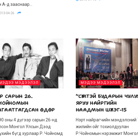
 А-д зааснаар...
013-04-26
МЭДЭЭ МЭДЭЭЛЭЛ
МЭДЭЭ МЭДЭЭЛЭЛ
Р САРЫН 26.
“СҮМТЭЙ БУДАРЫН ЧУЛУ
.ЧОЙНОМЫН
ЯРУУ НАЙРГИЙН
АГААТГАГДСАН ӨДӨР
НААДМЫН ШҮЛЭГ-15
90 оны 4 дүгээр сарын 26-нд
Нэрт найрагчийн мэндэлсний 
лсон Монгол Улсын Дээд
жилийн ойг тохиолдуулан
үхийн бүгд хурлаар Р. Чойномд
Р.Чойномын нэрэмжит Монго