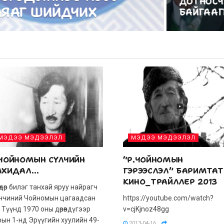
ДОТНОСЧ
АЯАГ ШИЙДЧИХ
БАЙГААГҮ
МЭДЭЭ МЭДЭЭЛЭЛ
МЭДЭЭ МЭДЭЭЛЭЛ
ЧОЙНОМЫН СҮҮЛЧИЙН
“Р.ЧОЙНОМЫН
АХИДАЛ…
ГЭРЭЭСЛЭЛ” БАРИМТАТ
КИНО_ТРАЙЛЛЕР 2013
өдөр билэг танхай яруу найрагч
нчиний Чойномын цагаадсан
https://youtube.com/watch?
р. Түүнд 1970 оны дөрөвдүгээр
v=cjKjnoz48gg
рын 1-нд Эрүүгийн хуулийн 49-
2013-04-16