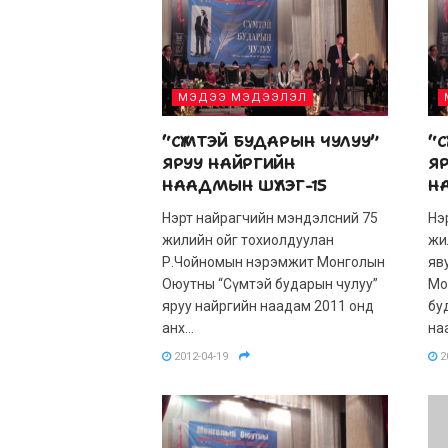
МЭДЭЭ МЭДЭЭЛЭЛ
“СҮМТЭЙ БУДАРЫН ЧУЛУУ”
“С
ЯРУУ НАЙРГИЙН
Я
НААДМЫН ШҮЛЭГ-15
Н
Нэрт найрагчийн мэндэлсний 75
Нэ
жилийн ойг тохиолдуулан
жи
Р.Чойномын нэрэмжит Монголын
яв
Оюутны “Сүмтэй бударын чулуу”
Мо
яруу найргийн наадам 2011 онд
бу
анх...
на
2012-04-19
2