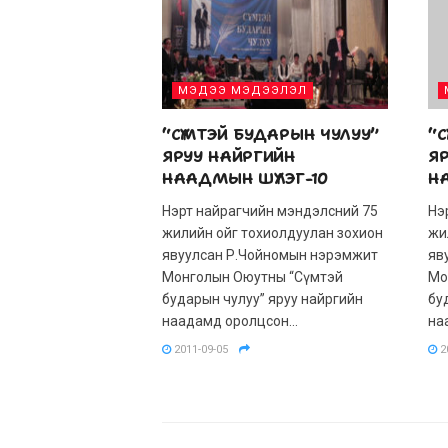
МЭДЭЭ МЭДЭЭЛЭЛ
“СҮМТЭЙ БУДАРЫН ЧУЛУУ”
“С
ЯРУУ НАЙРГИЙН
Я
НААДМЫН ШҮЛЭГ-10
Н
Нэрт найрагчийн мэндэлсний 75
Нэ
жилийн ойг тохиолдуулан зохион
жи
явуулсан Р.Чойномын нэрэмжит
яв
Монголын Оюутны “Сүмтэй
Мо
бударын чулуу” яруу найргийн
бу
наадамд оролцсон...
на
2011-09-05
2