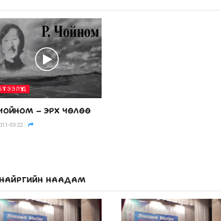
БҮТЭЭЛҮҮД
.ЧОЙНОМ – ЭРХ ЧӨЛӨӨ
011-03-22
УУ НАЙРГИЙН НААДАМ