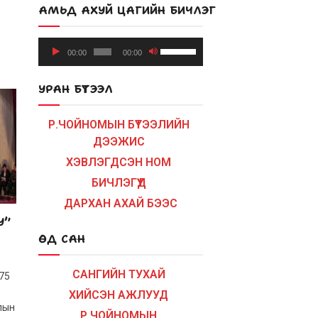
АМЬД АХУЙ ЦАГИЙН БИЧЛЭГ
Audio
Use
00:00
00:00
Player
Up/Down
Arrow
УРАН БҮТЭЭЛ
keys
to
Р.ЧОЙНОМЫН БҮТЭЭЛИЙН
increase
ДЭЭЖИС
or
ХЭВЛЭГДСЭН НОМ
decrease
volume.
БИЧЛЭГҮҮД
ДАРХАН АХАЙ БЭЭС
У”
ӨД САН
САНГИЙН ТУХАЙ
75
ХИЙСЭН АЖЛУУД
лын
Р.ЧОЙНОМЫН