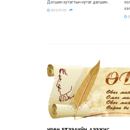
Догшин хутагтын нутаг дагшин...
хо
хэ
2012-07-03
2
УРАН БҮТЭЭЛИЙН ДЭЭЖИС