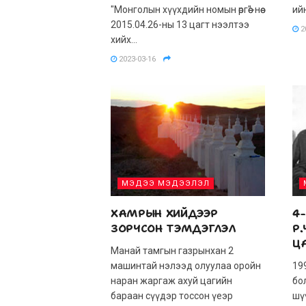
"Монголын хүүхдийн номын өргөө"-нөө
ийн
2015.04.26-ны 13 цагт нээлтээ
2
хийх...
2023-03-16
МЭДЭЭ МЭДЭЭЛЭЛ
ХАМРЫН ХИЙДЭЭР
4-
ЗОРЧСОН ТЭМДЭГЛЭЛ
Р
Ц
Манай тамгын газрынхан 2
машинтай нэлээд олуулаа оройн
19
наран жаргаж ахуй цагийн
бо
бараан сүүдэр тоссон үеэр
шү