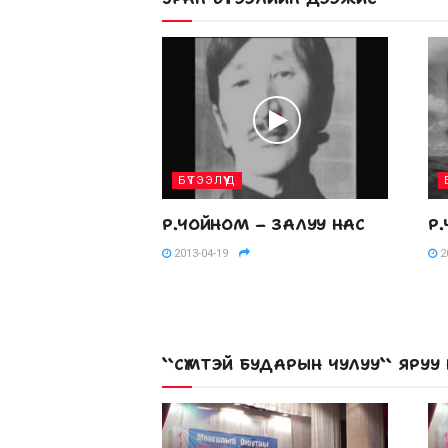
БҮТЭЭЛҮҮД
Р.ЧОЙНОМ – ЗАЛУУ НАС
Р
2013-04-19
2
``СҮМТЭЙ БУДАРЫН ЧУЛУУ`` ЯР