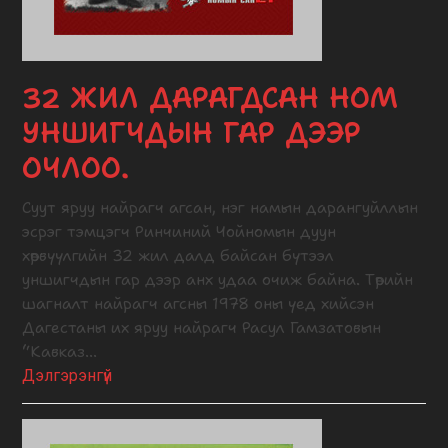
32 ЖИЛ ДАРАГДСАН НОМ
УНШИГЧДЫН ГАР ДЭЭР
ОЧЛОО.
Суут яруу найрагч агсан, нэг намын дарангуйллын
эсрэг тэмцэгч Ринчиний Чойномын дуун
хөрвүүлгийн 32 жил далд байсан бүтээл
уншигчдын гар дээр анх удаа очиж байна. Төрийн
шагналт найрагч агсны 1978 оны үед хийсэн
Дагестаны их яруу найрагч Расул Гамзатовын
“Кавказ…
Дэлгэрэнгүй