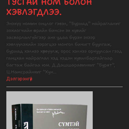
ТУСГАЙ НОМ БОЛОН
ХЭВЛЭГДЛЭЭ.
Энэхүү номын онцлог гэвэл, “Буриад” найраглалыг
зохиогчийн өөрийн бичсэн эх хувийг
засварлалгүйгээр анх удаа бүрэн эхээр
хэвлүүлэхийн зэрэгцээ монгол бичигт буулгаж,
буриад хэлнээ хөрвүүлж, орос хэлнээ орчуулсан гээд
ганцхан найраглал хэд хэдэн хувилбартайгаар
багтаж байгаа юм. Д.Дашшаравынхыг “Бурят”,
Ц.Намсрайнхыг “Хун…
Дэлгэрэнгүй