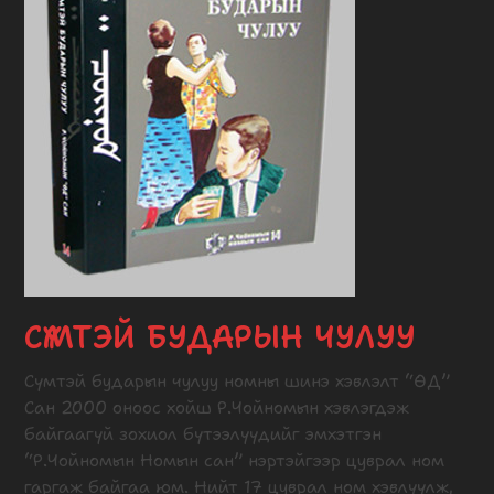
СҮМТЭЙ БУДАРЫН ЧУЛУУ
Сүмтэй бударын чулуу номны шинэ хэвлэлт “ӨД”
Сан 2000 оноос хойш Р.Чойномын хэвлэгдэж
байгаагүй зохиол бүтээлүүдийг эмхэтгэн
“Р.Чойномын Номын сан” нэртэйгээр цуврал ном
гаргаж байгаа юм. Нийт 17 цуврал ном хэвлүүлж,