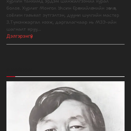
хурлын танхимд эрдэм шинжилгээний хурал
болов. Хурлыг Монгол Улсын Ерөнхийлөгчийн зөвлөх,
соёлын гавьяат зүтгэлтэн, дууны шүлгийн мастер
З.Түмэнжаргал нээж, даргалагчаар нь МЗЭ-ийн
шагналт яруу…
Дэлгэрэнгүй
Р.ЧОЙНОМ