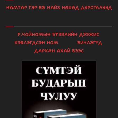
НАМТАР
ГЭР БҮЛ
НАЙЗ НӨХӨД
ДУРСГАЛУУД
ХОЛБООС
Р.ЧОЙНОМЫН БҮТЭЭЛИЙН ДЭЭЖИС
ХЭВЛЭГДСЭН НОМ
БИЧЛЭГҮҮД
ДАРХАН АХАЙ БЭЭС