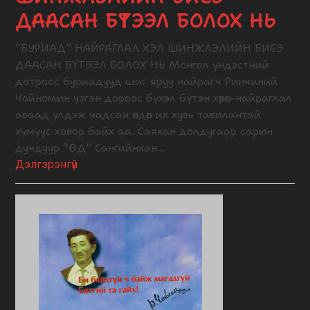
ДААСАН БҮТЭЭЛ БОЛОХ НЬ
“БУРИАД” НАЙРАГЛАЛ ХЭЛ ШИНЖЛЭЛИЙН БИЕЭ
ДААСАН БҮТЭЭЛ БОЛОХ НЬ Монгол үндэстний
дотроос буриадууд шиг яруу найрагч Ринчиний
Чойномын үзгэн дороос бүхэл бүтэн хөрөг-найраглал
аваад үлдэж чадсан өндөр их хувь тавилантай
хүмүүс ховор байх аа. Саяхан долдугаар сарын
дундуур “ӨД” Сангийнхан…
Дэлгэрэнгүй