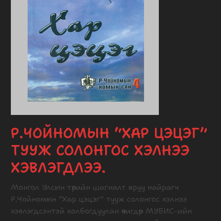
Р.ЧОЙНОМЫН “ХАР ЦЭЦЭГ”
ТУУЖ СОЛОНГОС ХЭЛНЭЭ
ХЭВЛЭГДЛЭЭ.
Монгол Улсын төрийн шагналт яруу найрагч
Р.Чойномын "Хар цэцэг" тууж солонгос хэлнээ
хэвлэгдсэнтэй холбогдуулан өчигдөр МУБИС-ийн