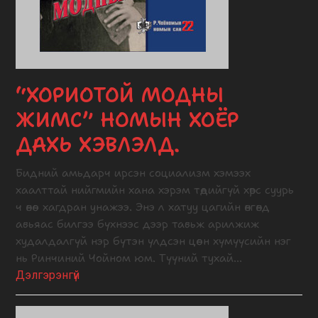
“ХОРИОТОЙ МОДНЫ
ЖИМС” НОМЫН ХОЁР
ДАХЬ ХЭВЛЭЛД.
Бидний амьдарч ирсэн социализм хэмээх
хаалттай нийгмийн хана хэрэм төдийгүй хөрс суурь
ч өнөө хагдран унажээ. Энэ л хатуу цагийн өнгөнд
авьяас билгээ бүхнээс дээр тавьж арилжиж
худалдалгүй нэр бүтэн үлдсэн цөөн хүмүүсийн нэг
нь Ринчиний Чойном юм. Түүний тухай…
Дэлгэрэнгүй