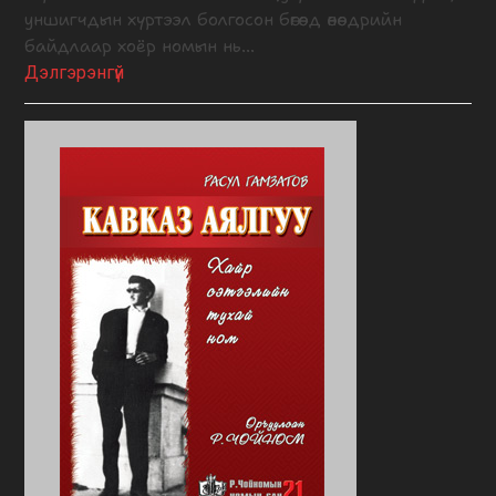
уншигчдын хүртээл болгосон бөгөөд өнөөдрийн
байдлаар хоёр номын нь…
Дэлгэрэнгүй