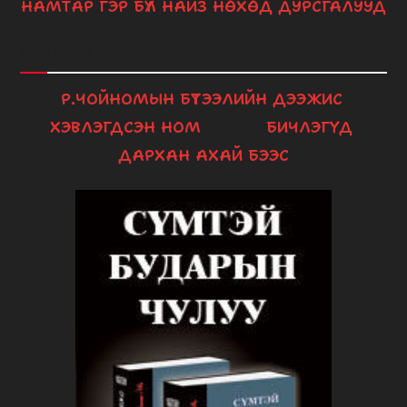
НАМТАР
ГЭР БҮЛ
НАЙЗ НӨХӨД
ДУРСГАЛУУД
ХОЛБООС
Р.ЧОЙНОМЫН БҮТЭЭЛИЙН ДЭЭЖИС
ХЭВЛЭГДСЭН НОМ
БИЧЛЭГҮҮД
ДАРХАН АХАЙ БЭЭС