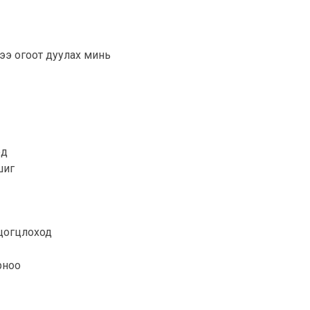
гээ огоот дуулах минь
эд
шиг
 цогцлоход
орноо