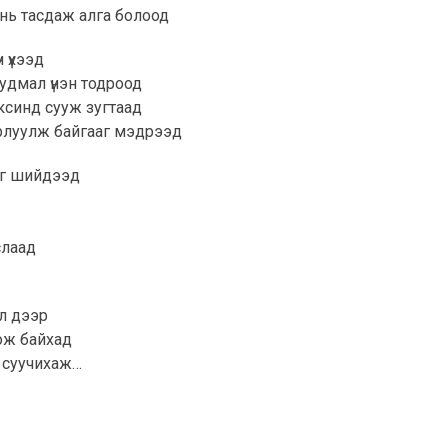
 нь тасдаж алга болоод
 үхээд
будмал үнэн тодроод
аксинд сууж зугтаад
арлуулж байгааг мэдрээд
мог шийдээд
слаад
эл дээр
ож байхад
т суучихаж…