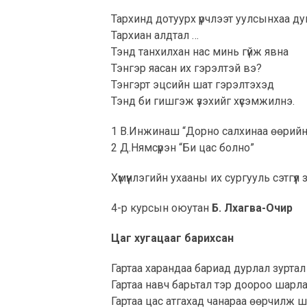
Тархинд дотуурх үрчлээт уулсынхаа д
Тархиан алдтал …
Тэнд танхилхан нас минь гүйж явна
Тэнгэр яасан их гэрэлтэй вэ?
Тэнгэрт эцсийн шат гэрэлтэхэд
Тэнд би гишгэж үзэхийг хүсэмжилнэ.
1
В.Инжинаш “Дорно салхинаа өөрийн 
2
Д.Нямсүрэн “Би цас болно”
Хүмүүнлэгийн ухааны их сургууль сэтгүүл з
4-р курсын оюутан
Б. Лхагва-Очир
Цаг хугацааг барихсан
Гартаа харандаа бариад дурлал зурта
Гартаа навч барьтал тэр доороо шарла
Гартаа цас атгахад чанараа өөрчилж 