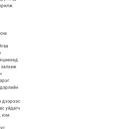
 орилж
 юм.
йгаа
э
өхцөөхөд
н залхаж
н
тэрэг
эдэрлийн
н дээрээс
ас уйдагч
д юм.
бус