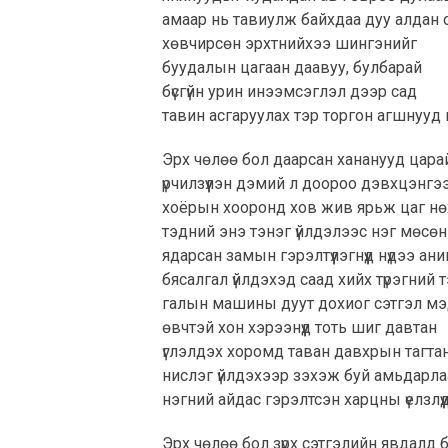
амаар нь тавиулж байхдаа дуу алдан
хөвчирсөн эрхтнийхээ шингэнийг
буудалын цагаан даавуу, булбарай
бүсгүйн урин инээмсэглэл дээр сад
тавин асгаруулах тэр торгон агшнууд
Эрх чөлөө бол даарсан хананууд цара
үрчилзүүлэн дэмий л доороо дэвхцэнгэ
хоёрын хооронд хов жив ярьж цаг н
тэдний энэ тэнэг үйлдэлээс нэг мөсө
ядарсан замын гэрэлтүүлэгнүүд нүдээ ани
бясалгал үйлдэхэд саад хийх түрэгний 
галын машины дуут дохиог сэтгэл м
өвчтэй хон хэрээнүүд тоть шиг давтан
үглэлдэх хоромд таван давхрын тагта
нислэг үйлдэхээр зэхэж буй амьдарла
нэгний айдас гэрэлтсэн харцны үелзлүү
Эрх чөлөө бол зүрх сэтгэлийн явдалд 