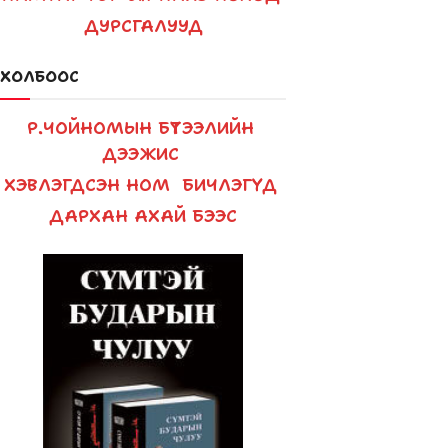
ДУРСГАЛУУД
ХОЛБООС
Р.ЧОЙНОМЫН БҮТЭЭЛИЙН
ДЭЭЖИС
ХЭВЛЭГДСЭН НОМ
БИЧЛЭГҮҮД
ДАРХАН АХАЙ БЭЭС