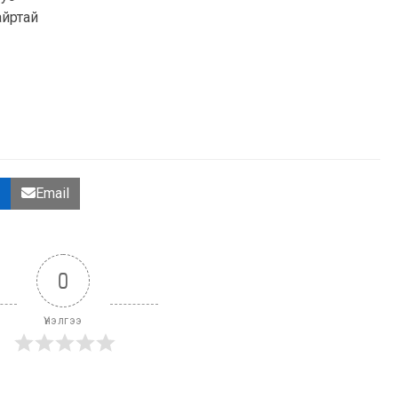
айртай
Email
0
Үнэлгээ