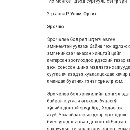
“Их монгол” дээд сургууль сэтгүүл зүйн
2-р анги
Р.Улам-Оргих
Эрх чөлөө
Эрх чөлөө бол реп шүтэгч өвгөн
эминемтэй уулзаж байна гэж зүүдлэж 
эмгэнийхээ чанасан хийцтэй цайг
амтархан зооглохдоо үндэсхий газар зү
үзэж, сонссон шинэ мэдлэгээ хажууд
суугаа ач зээдээ хуваалцахдаа хачир
амандаа бувтнах тэнэг хүүрнэлүүд юм.
Эрх чөлөө бол хөнжилийн цэнгэл эд
байвал юугаа ч өгөхөөс буцахгүй
хүйсийн донтой эрчүүд Ард, Хөдөө аж
ахуй, Улаанбаатарын үүдээр эргэлдэж
биеэ үнэлдэг арван долоотой бяцхан
янхнуудыг худалдан авч өврөө дулаа