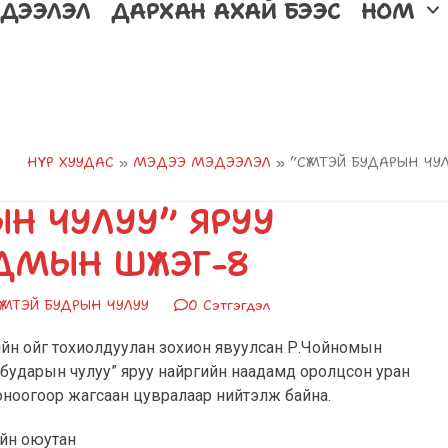
ДЭЭЛЭЛ
ДАРХАН АХАЙ БЭЭС
НОМ
НҮҮР ХУУДАС
»
МЭДЭЭ МЭДЭЭЛЭЛ
»
“СҮМТЭЙ БУДАРЫН ЧУ
ЫН ЧУЛУУ” ЯРУУ
ДМЫН ШҮЛЭГ-8
ҮМТЭЙ БУДРЫН ЧУЛУУ
0 Сэтгэгдэл
йн ойг тохиолдуулан зохион явуулсан Р.Чойномын
ударын чулуу” яруу найргийн наадамд оролцсон уран
н оноогоор жагсаан цувралаар нийтэлж байна.
ийн оюутан