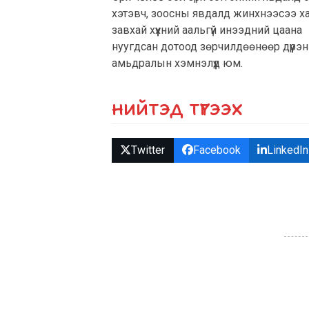
хэтэвч, зоосны явдалд жинхнээсээ х
завхай хүүхний аальгүй инээдний цаана
нуугдсан дотоод зөрчилдөөнөөр дүүрэн
амьдралын хэмнэлүүд юм.
НИЙТЭД ТҮГЭЭХ
Twitter
Facebook
LinkedIn