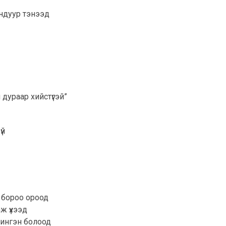
ундуур тэнээд
дураар хийстүгэй”
үй
л бороо ороод
ж үхээд
шингэн болоод