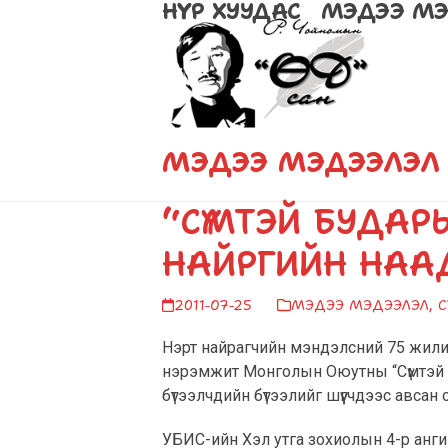
НҮҮР ХУУДАС
МЭДЭЭ МЭ
Skip
to
content
МЭДЭЭ МЭДЭЭЛЭЛ
“СҮМТЭЙ БУДАР
НАЙРГИЙН НАА
2011-07-25
МЭДЭЭ МЭДЭЭЛЭЛ
,
С
Нэрт найрагчийн мэндэлсний 75 жили
нэрэмжит Монголын Оюутны “Сүмтэй б
бүтээлчдийн бүтээлийг шүүгчдээс авса
УБИС-ийн Хэл утга зохиолын 4-р анг