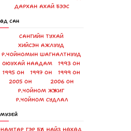
decrease
ДАРХАН АХАЙ БЭЭС
volume.
ӨД САН
САНГИЙН ТУХАЙ
ХИЙСЭН АЖЛУУД
Р.ЧОЙНОМЫН ШАГНАЛТНУУД
ОЮУХАЙ НААДАМ
1993 ОН
1995 ОН
1997 ОН
1999 ОН
2005 ОН
2006 ОН
Р.ЧОЙНОМ ЖҮЖИГ
Р.ЧОЙНОМ СУДЛАЛ
МУЗЕЙ
НАМТАР
ГЭР БҮЛ
НАЙЗ НӨХӨД