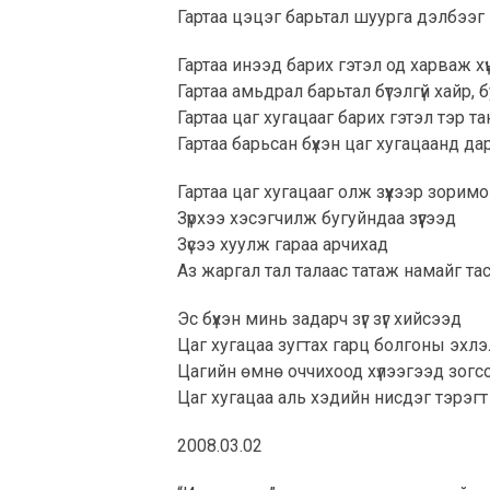
Гартаа цэцэг барьтал шуурга дэлбээг
Гартаа инээд барих гэтэл од харваж хүн
Гартаа амьдрал барьтал бүтэлгүй хайр, 
Гартаа цаг хугацааг барих гэтэл тэр т
Гартаа барьсан бүхэн цаг хугацаанд д
Гартаа цаг хугацааг олж зүүхээр зори
Зүрхээ хэсэгчилж бугуйндаа зүүгээд
Зүсээ хуулж гараа арчихад
Аз жаргал тал талаас татаж намайг та
Эс бүхэн минь задарч зүг зүг хийсээд
Цаг хугацаа зугтах гарц болгоны эхл
Цагийн өмнө оччихоод хүлээгээд зогс
Цаг хугацаа аль хэдийн нисдэг тэрэг
2008.03.02