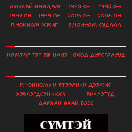
ОЮУХАЙ НААДАМ
1993 ОН
1995 ОН
1997 ОН
1999 ОН
2005 ОН
2006 ОН
Р.ЧОЙНОМ ЖҮЖИГ
Р.ЧОЙНОМ СУДЛАЛ
МУЗЕЙ
НАМТАР
ГЭР БҮЛ
НАЙЗ НӨХӨД
ДУРСГАЛУУД
ХОЛБООС
Р.ЧОЙНОМЫН БҮТЭЭЛИЙН ДЭЭЖИС
ХЭВЛЭГДСЭН НОМ
БИЧЛЭГҮҮД
ДАРХАН АХАЙ БЭЭС