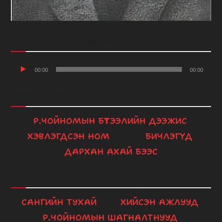
АМЬД АХУЙ ЦАГИЙН БИЧЛЭГ
Audio
00:00
00:00
Player
УРАН БҮТЭЭЛ
Р.ЧОЙНОМЫН БҮТЭЭЛИЙН ДЭЭЖИС
ХЭВЛЭГДСЭН НОМ
БИЧЛЭГҮҮД
ДАРХАН АХАЙ БЭЭС
ӨД САН
САНГИЙН ТУХАЙ
ХИЙСЭН АЖЛУУД
Р.ЧОЙНОМЫН ШАГНАЛТНУУД