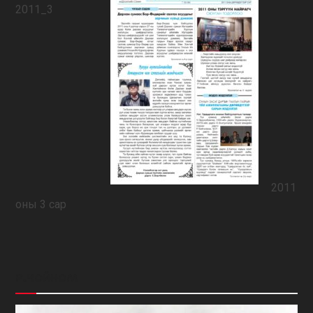
2011
оны 3 сар
Р.ЧОЙНОМ