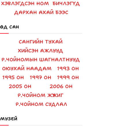
ХЭВЛЭГДСЭН НОМ
БИЧЛЭГҮҮД
decrease
ДАРХАН АХАЙ БЭЭС
volume.
ӨД САН
САНГИЙН ТУХАЙ
ХИЙСЭН АЖЛУУД
Р.ЧОЙНОМЫН ШАГНАЛТНУУД
ОЮУХАЙ НААДАМ
1993 ОН
1995 ОН
1997 ОН
1999 ОН
2005 ОН
2006 ОН
Р.ЧОЙНОМ ЖҮЖИГ
Р.ЧОЙНОМ СУДЛАЛ
МУЗЕЙ