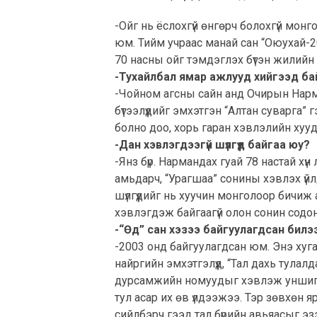
-Ойг нь ёслохгүй өнгөрч болохгүй монг
юм. Тийм учраас манай сан “Оюухай-2
70 насны ойг тэмдэглэх бүтэн жилийн
-Тухайлбал ямар ажлууд хийгээд ба
-Чойном агсны сайн анд Очирын Нарм
бүтээлүүдийг эмхэтгэн “Алтан суварга
болно доо, хорь гаран хэвлэлийн хууд
-Дан хэвлэгдээгүй шүлгүүд байгаа юу?
-Янз бүр. Нармандах гуай 78 настай хү
амьдарч, “Урагшаа” сонины хэвлэх үй
шүлгүүдийг нь хуучин монголоор бичиж 
хэвлэгдэж байгаагүй олон сонин содо
-“Өд” сан хэзээ байгуулагдсан билэ
-2003 онд байгуулагдсан юм. Энэ хугаца
найргийн эмхэтгэлүүд, “Тал дахь тулалд
дурсамжийн номуудыг хэвлэж уншигчд
тул асар их өв үлдээжээ. Тэр зөвхөн я
сийлбэрч гээд тал бүрийн авьяасыг эзэ