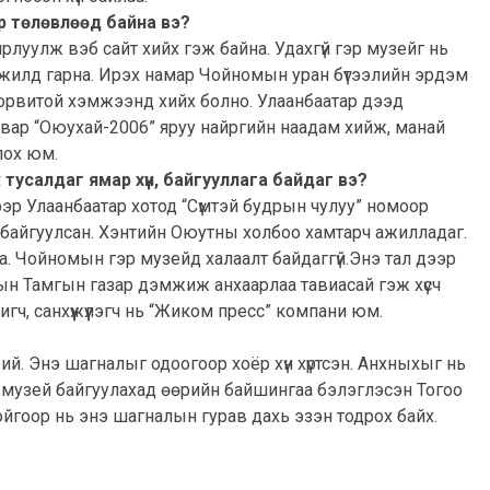
р төлөвлөөд байна вэ?
йрлуулж вэб сайт хийх гэж байна. Удахгүй гэр музейг нь
ажилд гарна. Ирэх намар Чойномын уран бүтээлийн эрдэм
рвитой хэмжээнд хийх болно. Улаанбаатар дээд
авар “Оюухай-2006” яруу найргийн наадам хийж, манай
лох юм.
усалдаг ямар хүн, байгууллага байдаг вэ?
ээр Улаанбаатар хотод “Сүмтэй будрын чулуу” номоор
 байгуулсан. Хэнтийн Оюутны холбоо хамтарч ажилладаг.
а. Чойномын гэр музейд халаалт байдаггүй.Энэ тал дээр
ын Тамгын газар дэмжиж анхаарлаа тавиасай гэж хүсч
гч, санхүүжүүлэгч нь “Жиком пресс” компани юм.
. Энэ шагналыг одоогоор хоёр хүн хүртсэн. Анхныхыг нь
р музей байгуулахад өөрийн байшингаа бэлэглэсэн Тогоо
ойгоор нь энэ шагналын гурав дахь эзэн тодрох байх.