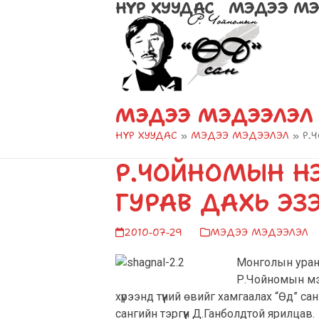
НҮҮР ХУУДАС
МЭДЭЭ МЭ
Skip
to
content
МЭДЭЭ МЭДЭЭЛЭЛ
НҮҮР ХУУДАС
»
МЭДЭЭ МЭДЭЭЛЭЛ
»
Р.
Р.ЧОЙНОМЫН Н
ГУРАВ ДАХЬ ЭЗ
2010-07-29
МЭДЭЭ МЭДЭЭЛЭЛ
Монголын уран 
Р.Чойномын мэл
хүрээнд түүний өвийг хамгаалах “Өд” с
сангийн тэргүүн Д.Ганболдтой ярилцав.