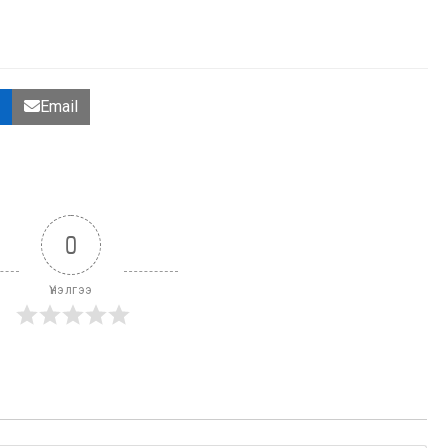
Email
0
Үнэлгээ