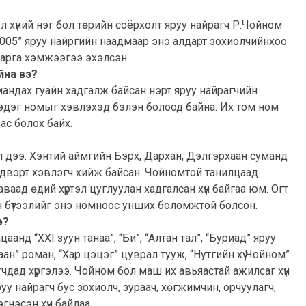
ол хүний нэг бол төрийн соёрхолт яруу найрагч Р.Чойном
005” яруу найргийн наадмаар энэ алдарт зохиолчийнхоо
 арга хэмжээгээ эхэлсэн.
йна вэ?
андах гуайн хадгалж байсан нэрт яруу найрагчийн
” гэдэг номыг хэвлэхэд бэлэн болоод байна. Их том ном
ас болох байх.
н л дээ. Хэнтий аймгийн Бэрх, Дархан, Дэлгэрхаан суманд
лдвэрт хэвлэгч хийж байсан. Чойномтой танилцаад
аваад өдий хүртэл цуглуулан хадгалсан хүн байгаа юм. Огт
н бүтээлийг энэ номноос унших боломжтой болсон.
э?
анд “XXI зуун танаа”, “Би”, “Алтан тал”, “Буриад” яруу
аан” роман, “Хар цэцэг” цуврал тууж, “Нутгийн хүү Чойном”
ад хүргэлээ. Чойном бол маш их авьяастай ажилсаг хүн
руу найрагч бус зохиолч, зураач, хөгжимчин, орчуулагч,
гнэсэн хүн байлаа.