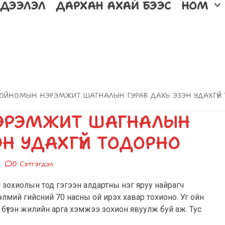
ДЭЭЛЭЛ
ДАРХАН АХАЙ БЭЭС
НОМ
ЧОЙНОМЫН НЭРЭМЖИТ ШАГНАЛЫН ГУРАВ ДАХЬ ЭЗЭН УДАХГҮЙ
ЭРЭМЖИТ ШАГНАЛЫН
ЭН УДАХГҮЙ ТОДОРНО
0 Сэтгэгдэл
зохиолын тод гэгээн алдартны нэг яруу найрагч
мий гийсний 70 насны ой ирэх хавар тохионо. Уг ойн
ан бүтэн жилийн арга хэмжээ зохион явуулж буй аж. Тус