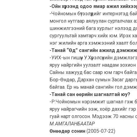
-Ойн хүрээнд одоо ямар ажил хийхээ
-Чойномын бүтээлүүдийг интернэтэд ба
монгол нутгаар аялуулан сурталчлах 
шинжилгээний бага хурлыг нэлээд до
сургуультай хамтарч хийх юм. Ирэх х
нэг жилийн арга хэмжээний хаалт бо
-Танай “Өд” сангийн ажилд дэмжиж т
-УИХ-ын гишүүн У.Хүрэлсүхийн дэмжлэг
яруу найргийн уулзалт наадам зохион
Сайны хажууд бас саар юм гарч байга
Бор-Өндөр, Дархан сумын Засаг дарг
байгаа. Ер нь манай сангийн гол дэмжи
-Танай сан өөрийн шагналтай юу?
-Р.Чойномын нэрэмжит шагнал гэж бий
яруу найрагчийн ээж, хоёр дахийг гэ
гуай нарт олгосон. Мэдээж 70 насны 
М.АМГАЛАНБААТАР
Өнөөдөр сонин
(2005-07-22)