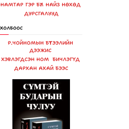
НАМТАР
ГЭР БҮЛ
НАЙЗ НӨХӨД
ДУРСГАЛУУД
ХОЛБООС
Р.ЧОЙНОМЫН БҮТЭЭЛИЙН
ДЭЭЖИС
ХЭВЛЭГДСЭН НОМ
БИЧЛЭГҮҮД
ДАРХАН АХАЙ БЭЭС