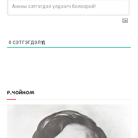
0
СЭТГЭГДЭЛҮҮД
Р.ЧОЙНОМ