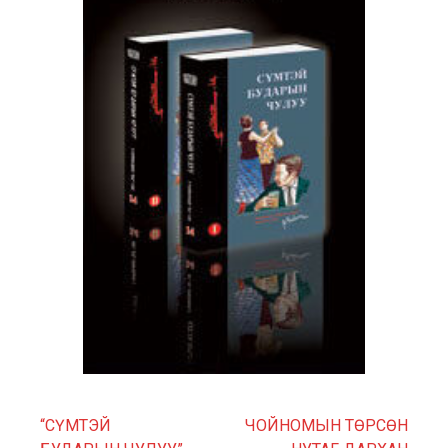
“СҮМТЭЙ
ЧОЙНОМЫН ТӨРСӨН