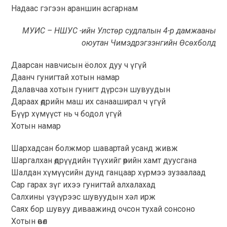
Надаас гэгээн араншин асгарнам
МУИС – НШУС -ийн Улстөр судлалын 4-р дамжааны
оюутан Чимэдрэгзэнгийн Өсөхболд
Даарсан навчисын ёолох дуу ч үгүй
Даанч гунигтай хотын намар
Далавчаа хотын гунигт дүрсэн шувуудын
Дараах өдрийн маш их санааширал ч үгүй
Бүүр хүмүүст нь ч бодол үгүй
Хотын намар
Шархадсан болжмор шавартай усанд живж
Шаргалхан өдрүүдийн түүхийг өөрийн хамт дуусгана
Шалдан хүмүүсийн дунд ганцаар хүрмээ зузаалаад
Сар гарах зүг ихээ гунигтай алхалахад
Салхины үзүүрээс шувуудын хәл ирж
Саях бор шувуу диваажинд очсон тухай сонсоно
Хотын өвөл