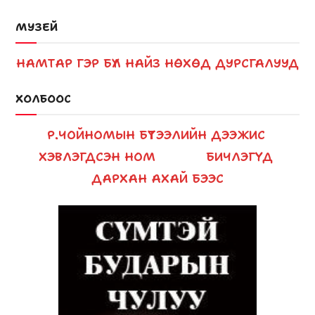
МУЗЕЙ
НАМТАР
ГЭР БҮЛ
НАЙЗ НӨХӨД
ДУРСГАЛУУД
ХОЛБООС
Р.ЧОЙНОМЫН БҮТЭЭЛИЙН ДЭЭЖИС
ХЭВЛЭГДСЭН НОМ
БИЧЛЭГҮҮД
ДАРХАН АХАЙ БЭЭС