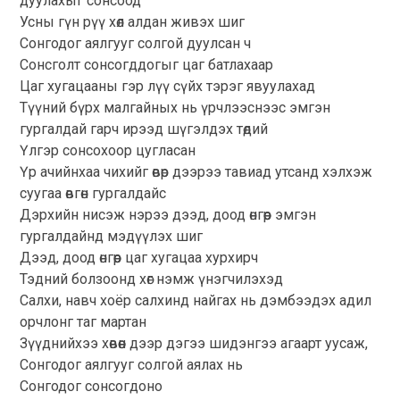
дуулахыг сонсоод
Усны гүн рүү хөл алдан живэх шиг
Сонгодог аялгууг солгой дуулсан ч
Сонсголт сонсогддогыг цаг батлахаар
Цаг хугацааны гэр лүү сүйх тэрэг явуулахад
Түүний бүрх малгайных нь үрчлээснээс эмгэн
гургалдай гарч ирээд шүгэлдэх төдий
Үлгэр сонсохоор цугласан
Үр ачийнхаа чихийг өвөр дээрээ тавиад утсанд хэлхэж
суугаа өвгөн гургалдайс
Дэрхийн нисэж нэрээ дээд, доод өнгөөр эмгэн
гургалдайнд мэдүүлэх шиг
Дээд, доод өнгөөр цаг хугацаа хурхирч
Тэдний болзоонд хөг нэмж үнэгчилэхэд
Салхи, навч хоёр салхинд найгах нь дэмбээдэх адил
орчлонг таг мартан
Зүүднийхээ хөвөөн дээр дэгээ шидэнгээ агаарт уусаж,
Сонгодог аялгууг солгой аялах нь
Сонгодог сонсогдоно