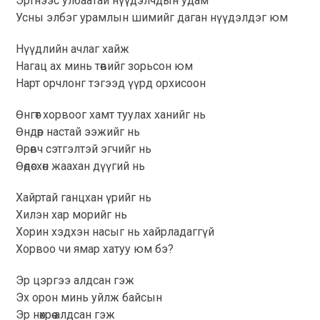
Эртнээс улбаатай нүүдэлчдын удам
Усны элбэг урамлын шимийг даган нүүдэлдэг юм
Нүүдлийн ачлаг хайж
Нагац ах минь төвийг зорьсон юм
Нарт орчлонг тэгээд үүрд орхисоон
Өнгөт хорвоог хамт туулах ханийг нь
Өндөр настай ээжийг нь
Өрөвч сэтгэлтэй эгчийг нь
Өөдөсхөн жаахан дүүгий нь
Хайртай ганцхан үрийг нь
Хилэн хар морийг нь
Хорин хэдхэн насыг нь хайрладаггүй
Хорвоо чи ямар хатуу юм бэ?
Эр цэргээ алдсан гэж
Эх орон минь уйлж байсын
Эр нөхрөө алдсан гэж