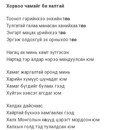
Хорвоо чамайг би яалтай
Тоонот гэрийнхээ энхийн төлөө
Тулгатай галаа манасан ханийхаа төлөө
Энгэрт мацах үрийнхээ төлөө
Эргэж олдохгүй эх орныхоо төлөө
Нагац ах минь хамт зүтгэсэн
Нартад тэр алдар нэрээ мандуулсан юм
Хамаг жаргалтай оронд минь
Харийн хүмүүс шунадаг юм
Хамаг бүгдийг булаах гээд
Хүйтэн зэвсэг агсдаг юм
Халдах дайснаас
Хайртай бүхнээ хамгаалах гээд
Халх Монголын хөвүүд цэрэгт мордсон юм
Халхын голд тэд тулалдсан юм