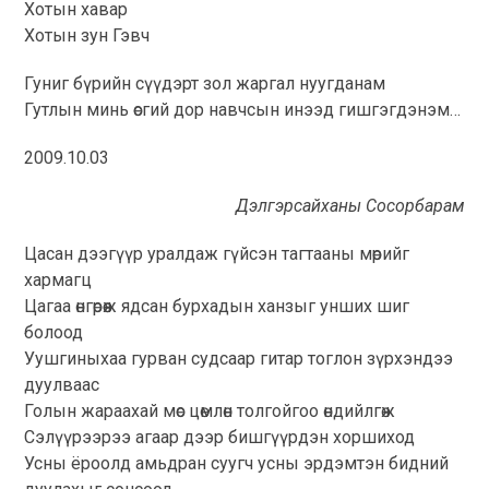
Хотын хавар
Хотын зун Гэвч
Гуниг бүрийн сүүдэрт зол жаргал нуугданам
Гутлын минь өсгий дор навчсын инээд гишгэгдэнэм…
2009.10.03
Дэлгэрсайханы Сосорбарам
Цасан дээгүүр уралдаж гүйсэн тагтааны мөрийг
хармагц
Цагаа өнгөрөөж ядсан бурхадын ханзыг унших шиг
болоод
Уушгиныхаа гурван судсаар гитар тоглон зүрхэндээ
дуулваас
Голын жараахай мөс цөмлөн толгойгоо өндийлгөж
Сэлүүрээрээ агаар дээр бишгүүрдэн хоршиход
Усны ёроолд амьдран суугч усны эрдэмтэн бидний