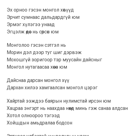
Эх орноо гэсэн монгол хөвүүд
Эрчит сумнаас дальдардгүй юм
Эрмэг хүлэгээ унаад
Эгцэлж өөдөөс нь сөрсөн юм
Монголоо гэсэн сэтгэл нь
Морин дэл дээр туг шиг дэрвэж
Мохошгүй зоригоор тэр муусайн дайсныг
Монгол нутагаасаа хөөсөн юм
Дайснаа дарсан монгол хүү
Дархан хилээ хамгаалсан монгол цэрэг
Хайртай ээждээ баярын нулимстай ирсэн юм
Хацраа энгэрт нь наахдаа нөхөд минь гэж санаа алдсан
Хотол олноороо тэгээд
Хойшдын амьдралаа бодсон