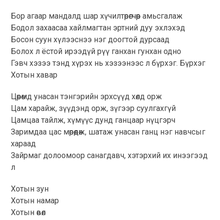
Бор агаар мандалд шар хүчилтөрөгчөөр амьсгалаж
Бодол захаасаа хайлмагтан эртний дуу эхлэхэд
Босон суун хүлээснээ нэг доогтой дурсаад
Болох л ёстой ирээдүй рүү ганхан гунхан одно
Гэвч хэзээ тэнд хүрэх нь хэзээнээс л бүрхэг. Бүрхэг
Хотын хавар
Цөөрөмд унасан тэнгэрийн эрхсүүд хөлд орж
Цам харайж, зүүдэнд орж, зүгээр суулгахгүй
Цамцаа тайлж, хүмүүс дунд ганцаар нүцгэрч
Заримдаа цас мөрөөдөж, шатаж унасан ганц нэг навчсыг
хараад
Зайрмаг долоомоор санагдавч, хэтэрхий их инээгээд
л
Хотын зун
Хотын намар
Хотын өвөл