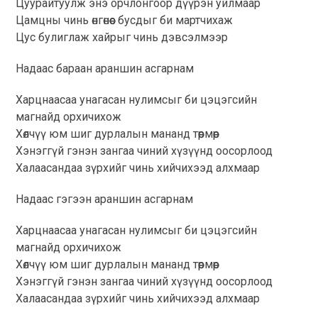
Цуурайтуулж энэ орчлонгоор дүүрэн уйлмаар
Цамцны чинь өнгөнөөс бусдыг би мартчихаж
Цус булиглаж хайрыг чинь дэвсэлмээр
Надаас бараан араншин асгарнам
Харцнаасаа унагасан нулимсыг би цэцэгсийн
магнайд орхичихож
Хөлчүү юм шиг дурлалын мананд төөрмөөр
Хэнэггүй гэнэн зангаа чиний хүзүүнд оосорлоод
Халаасандаа зүрхийг чинь хийчихээд алхмаар
Надаас гэгээн араншин асгарнам
Харцнаасаа унагасан нулимсыг би цэцэгсийн
магнайд орхичихож
Хөлчүү юм шиг дурлалын мананд төөрмөөр
Хэнэггүй гэнэн зангаа чиний хүзүүнд оосорлоод
Халаасандаа зүрхийг чинь хийчихээд алхмаар