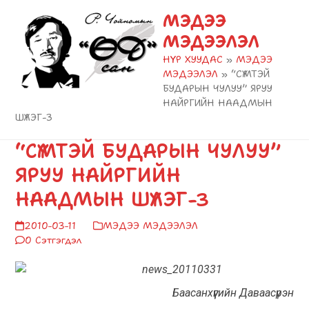
Skip
Open
Close
МЭДЭЭ
to
mobile
mobile
МЭДЭЭЛЭЛ
content
menu
menu
НҮҮР ХУУДАС
»
МЭДЭЭ
МЭДЭЭЛЭЛ
»
“СҮМТЭЙ
БУДАРЫН ЧУЛУУ” ЯРУУ
НАЙРГИЙН НААДМЫН
ШҮЛЭГ-3
“СҮМТЭЙ БУДАРЫН ЧУЛУУ”
ЯРУУ НАЙРГИЙН
НААДМЫН ШҮЛЭГ-3
2010-03-11
МЭДЭЭ МЭДЭЭЛЭЛ
0 Сэтгэгдэл
Баасанхүүгийн Даваасүрэн