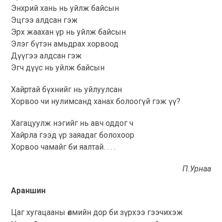
Энхрий хань нь уйлж байсын
Эцгээ алдсан гэж
Эрх жаахан үр нь уйлж байсын
Элэг бүтэн амьдрах хорвоод
Дүүгээ алдсан гэж
Эгч дүүс нь уйлж байсын
Хайртай бүхнийг нь уйлуулсан
Хорвоо чи нулимсанд ханах болоогүй гэж үү?
Хагацуулж нэгийг нь авч оддог ч
Хайрла гээд үр заяадаг болохоор
Хорвоо чамайг би яалтай. . . .
П.Урнаа
Араншин
Цаг хугацааны өлмийн дор би зүрхээ гээчихэж