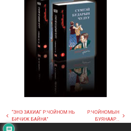
“ЭНЭ ЗАХИАГ Р.ЧОЙНОМ НЬ
Р.ЧОЙНОМЫН
previous
next
БИЧИЖ БАЙНА”
БУЯНААР…
post:
post: