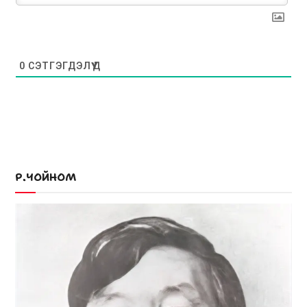
0
СЭТГЭГДЭЛҮҮД
Р.ЧОЙНОМ