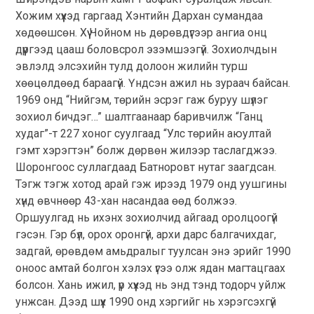
Хожим хүүхэд гаргаад Хэнтийн Дархан сумандаа
хөдөөшсөн. Хүү Чойном нь дөрөвдүгээр ангиа онц
дүүргээд цааш боловсрол эзэмшээгүй. Зохиолчдын
эвлэлд элсэхийн тулд долоон жилийн турш
хөөцөлдөөд бараагүй. Үндсэн ажил нь зураач байсан.
1969 онд “Нийгэм, төрийн эсрэг гаж буруу шүлэг
зохиол бичдэг…” шалтгаанаар баривчилж “Ганц
худаг”-т 227 хоног суулгаад “Улс төрийн аюултай
гэмт хэрэгтэн” болж дөрвөн жилээр таслагджээ.
Шоронгоос суллагдаад Батноровт нутаг заагдсан.
Тэгж тэгж хотод арай гэж ирээд 1979 онд уушгины
хүнд өвчнөөр 43-хан насандаа өөд болжээ.
Оршуулгад нь ихэнх зохиолчид айгаад оролцоогүй
гэсэн. Гэр бүл, орох оронгүй, архи дарс балгачихдаг,
задгай, өрөвдөм амьдралыг туулсан энэ эрийг 1990
оноос амтай болгон хэлэх үгээ олж ядан магтацгаах
болсон. Хань ижил, үр хүүхэд нь энд тэнд тодорч уйлж
унжсан. Дээд шүүх 1990 онд хэргийг нь хэрэгсэхгүй