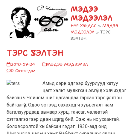
Skip
Open
Close
МЭДЭЭ
to
mobile
mobile
МЭДЭЭЛЭЛ
content
menu
menu
НҮҮР ХУУДАС
»
МЭДЭЭ
МЭДЭЭЛЭЛ
»
ТЭРС
ҮЗЭЛТЭН
ТЭРС ҮЗЭЛТЭН
2010-07-24
МЭДЭЭ МЭДЭЭЛЭЛ
0 Сэтгэгдэл
Амьд сэрүүн эдгээр буурлууд хатуу
цагт хальт мультхан эвгүй үг хэлчихдэг
байсан ч Чойном шиг цагаандаа гарсан тэрс үзэлтэн
байгаагүй. Одоо эргээд сөхөхөд ч хувьсгалт нам
багалзуурдаад авмаар хурц, тансаг, чөлөөтэй
сэтгэлгээгээр дүүрэн шүлгүүд бий. Ээж нь их ухаантай,
боловсролтой хүн байсан гэдэг. 1930-аад онд
Ширэндэв нарын хамт Рабфакт суралцаж явсан.