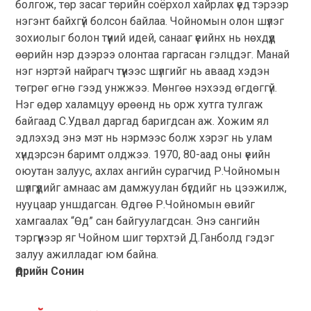
болгож, төр засаг төрийн соёрхол хайрлах үед тэрээр
нэгэнт байхгүй болсон байлаа. Чойномын олон шүлэг
зохиолыг болон түүний идей, санааг үеийнх нь нөхдүүд
өөрийн нэр дээрээ олонтаа гаргасан гэлцдэг. Манай
нэг нэртэй найрагч түүнээс шүлгийг нь аваад хэдэн
төгрөг өгнө гээд унжжээ. Мөнгөө нэхээд өгдөггүй.
Нэг өдөр халамцуу өрөөнд нь орж хутга тулгаж
байгаад С.Удвал даргад баригдсан аж. Хожим ял
эдлэхэд энэ мэт нь нэрмээс болж хэрэг нь улам
хүндэрсэн баримт олджээ. 1970, 80-аад оны үеийн
оюутан залуус, ахлах ангийн сурагчид Р.Чойномын
шүлгүүдийг амнаас ам дамжуулан бүгдийг нь цээжилж,
нууцаар уншдагсан. Өдгөө Р.Чойномын өвийг
хамгаалах “Өд” сан байгуулагдсан. Энэ сангийн
тэргүүнээр яг Чойном шиг төрхтэй Д.Ганболд гэдэг
залуу ажилладаг юм байна.
Өдрийн Сонин