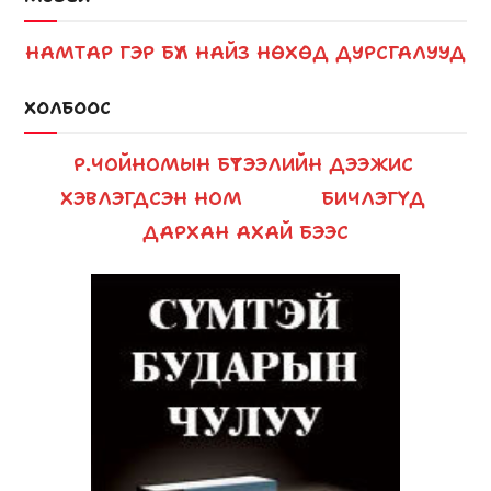
НАМТАР
ГЭР БҮЛ
НАЙЗ НӨХӨД
ДУРСГАЛУУД
ХОЛБООС
Р.ЧОЙНОМЫН БҮТЭЭЛИЙН ДЭЭЖИС
ХЭВЛЭГДСЭН НОМ
БИЧЛЭГҮҮД
ДАРХАН АХАЙ БЭЭС